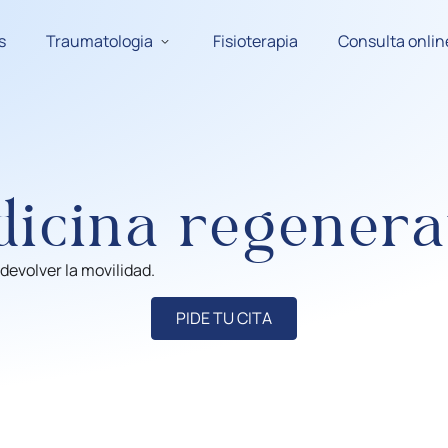
s
Traumatologia
Fisioterapia
Consulta onlin
icina regenera
devolver la movilidad.
PIDE TU CITA