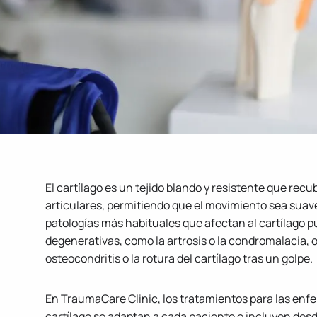
El cartílago es un tejido blando y resistente que recu
articulares, permitiendo que el movimiento sea suave 
patologías más habituales que afectan al cartílago 
degenerativas, como la artrosis o la condromalacia, 
osteocondritis o la rotura del cartílago tras un golpe.
En TraumaCare Clinic, los tratamientos para las enf
cartílago se adaptan a cada paciente e incluyen d