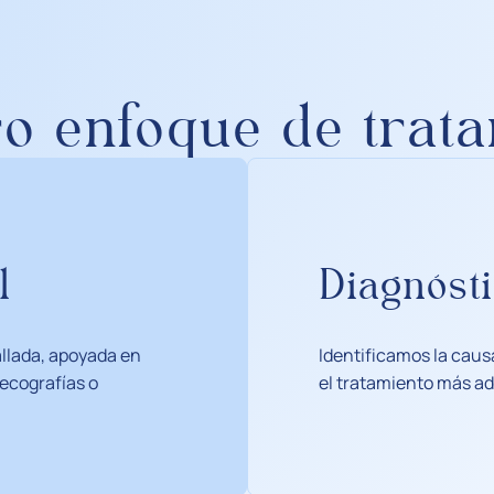
o enfoque de trat
l
Diagnósti
allada, apoyada en
Identificamos la caus
ecografías o
el tratamiento más a