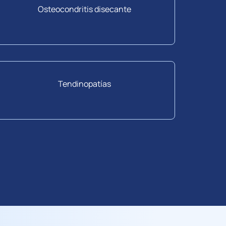
Osteocondritis disecante
Tendinopatías